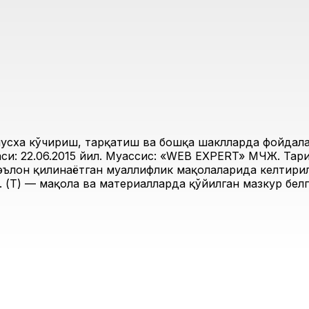
усха кўчириш, тарқатиш ва бошқа шаклларда фойдалан
и: 22.06.2015 йил. Муассис: «WEB EXPERT» МЧЖ. Таҳри
 эълон қилинаётган муаллифлик мақолаларида келтирил
 (Т) — мақола ва материалларда қўйилган мазкур белг