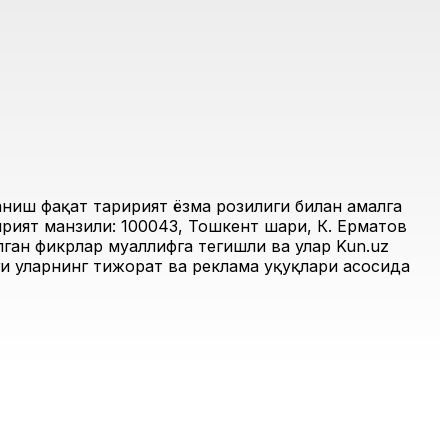
иш фақат таҳририят ёзма розилиги билан амалга
рият манзили: 100043, Тошкент шаҳри, К. Ерматов
ган фикрлар муаллифга тегишли ва улар Kun.uz
и уларнинг тижорат ва реклама ҳуқуқлари асосида