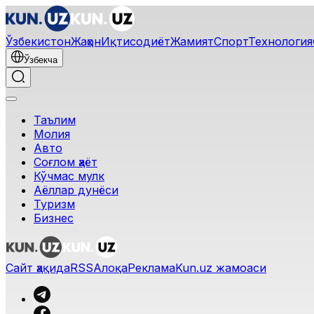
Ўзбекистон
Жаҳон
Иқтисодиёт
Жамият
Спорт
Технология
Ўзбекча
Таълим
Молия
Авто
Соғлом ҳаёт
Кўчмас мулк
Аёллар дунёси
Туризм
Бизнес
Сайт ҳақида
RSS
Алоқа
Реклама
Kun.uz жамоаси