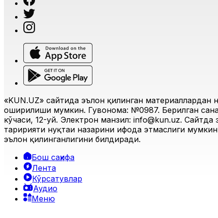
«KUN.UZ» сайтида эълон қилинган материаллардан н
оширилиши мумкин. Гувоҳнома: №0987. Берилган санас
кўчаси, 12-уй. Электрон манзил:
info@kun.uz
. Сайтда
таҳририяти нуқтаи назарини ифода этмаслиги мумкин.
эълон қилинганлигини билдиради.
Бош саҳифа
Лента
Кўрсатувлар
Аудио
Меню