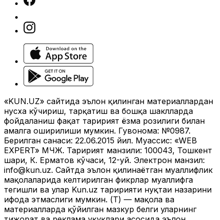
«KUN.UZ» сайтида эълон қилинган материаллардан
нусха кўчириш, тарқатиш ва бошқа шаклларда
фойдаланиш фақат таҳририят ёзма розилиги билан
амалга оширилиши мумкин. Гувоҳнома: №0987.
Берилган санаси: 22.06.2015 йил. Муассис: «WEB
EXPERT» МЧЖ. Таҳририят манзили: 100043, Тошкент
шаҳри, К. Ерматов кўчаси, 12-уй. Электрон манзил:
info@kun.uz
. Сайтда эълон қилинаётган муаллифлик
мақолаларида келтирилган фикрлар муаллифга
тегишли ва улар Kun.uz таҳририяти нуқтаи назарини
ифода этмаслиги мумкин. (Т) — мақола ва
материалларда қўйилган мазкур белги уларнинг
тижорат ва реклама ҳуқуқлари асосида эълон