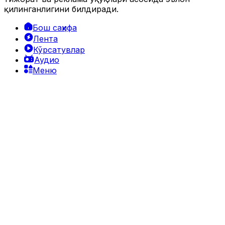
қилинганлигини билдиради.
Бош саҳифа
Лента
Кўрсатувлар
Аудио
Меню