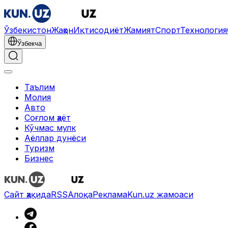
Ўзбекистон
Жаҳон
Иқтисодиёт
Жамият
Спорт
Технология
Ўзбекча
Таълим
Молия
Авто
Соғлом ҳаёт
Кўчмас мулк
Аёллар дунёси
Туризм
Бизнес
Сайт ҳақида
RSS
Алоқа
Реклама
Kun.uz жамоаси