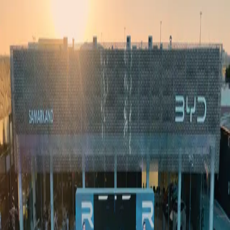
Ўзбекистон
Жаҳон
Иқтисодиёт
Жамият
Спорт
Технология
Ўзбекча
Таълим
Молия
Авто
Соғлом ҳаёт
Кўчмас мулк
Аёллар дунёси
Туризм
Бизнес
Ўзбекча
Реклама