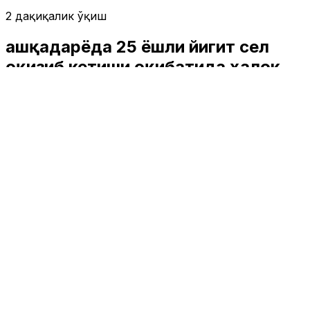
2 дақиқалик ўқиш
Қашқадарёда 25 ёшли йигит сел
оқизиб кетиши оқибатида ҳалок
бўлди
Жамият
|
00:41 / 21.05.2026