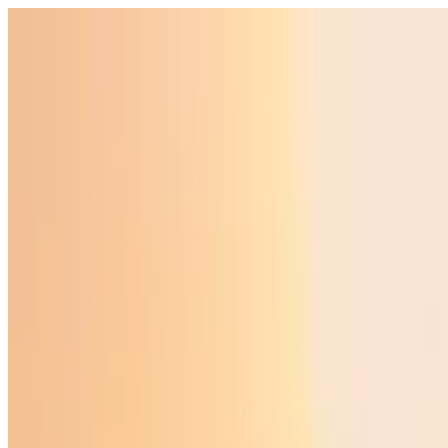
Ўзбекистон
Жаҳон
Иқтисодиёт
Жамият
Спорт
Технология
Ўзбекча
Таълим
Молия
Авто
Соғлом ҳаёт
Кўчмас мулк
Аёллар дунёси
Туризм
Бизнес
Ўзбекча
Реклама