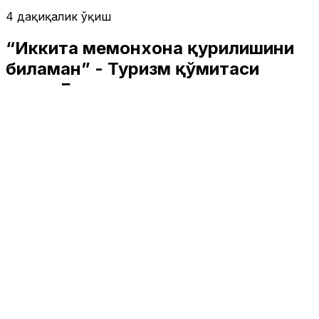
4 дақиқалик ўқиш
“Иккита меҳмонхона қурилишини
биламан” - Туризм қўмитаси
раиси Бухоро туризм маркази
ҳақида
Туризм
|
02:35 / 22.05.2026