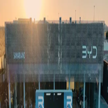
Ўзбекистон
Жаҳон
Иқтисодиёт
Жамият
Спорт
Технология
Ўзбекча
Таълим
Молия
Авто
Соғлом ҳаёт
Кўчмас мулк
Аёллар дунёси
Туризм
Бизнес
Ўзбекча
Реклама