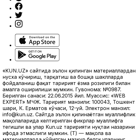
«KUN.UZ» сайтида эълон қилинган материаллардан
нусха кўчириш, тарқатиш ва бошқа шаклларда
фойдаланиш фақат таҳририят ёзма розилиги билан
амалга оширилиши мумкин. Гувоҳнома: №0987.
Берилган санаси: 22.06.2015 йил. Муассис: «WEB
EXPERT» МЧЖ. Таҳририят манзили: 100043, Тошкент
шаҳри, К. Ерматов кўчаси, 12-уй. Электрон манзил:
info@kun.uz
. Сайтда эълон қилинаётган муаллифлик
мақолаларида келтирилган фикрлар муаллифга
тегишли ва улар Kun.uz таҳририяти нуқтаи назарини
ифода этмаслиги мумкин. (Т) — мақола ва
материалларда қўйилган мазкур белги уларнинг