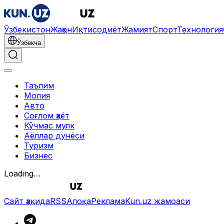
Ўзбекистон
Жаҳон
Иқтисодиёт
Жамият
Спорт
Технология
Ўзбекча
Таълим
Молия
Авто
Соғлом ҳаёт
Кўчмас мулк
Аёллар дунёси
Туризм
Бизнес
Loading…
Сайт ҳақида
RSS
Алоқа
Реклама
Kun.uz жамоаси