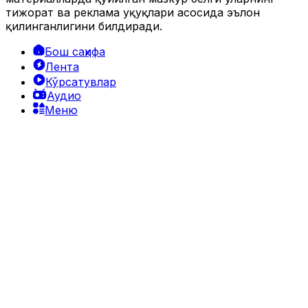
тижорат ва реклама ҳуқуқлари асосида эълон
қилинганлигини билдиради.
Бош саҳифа
Лента
Кўрсатувлар
Аудио
Меню