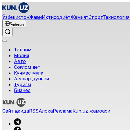
Ўзбекистон
Жаҳон
Иқтисодиёт
Жамият
Спорт
Технология
Ўзбекча
Таълим
Молия
Авто
Соғлом ҳаёт
Кўчмас мулк
Аёллар дунёси
Туризм
Бизнес
Ўзбекча
Реклама