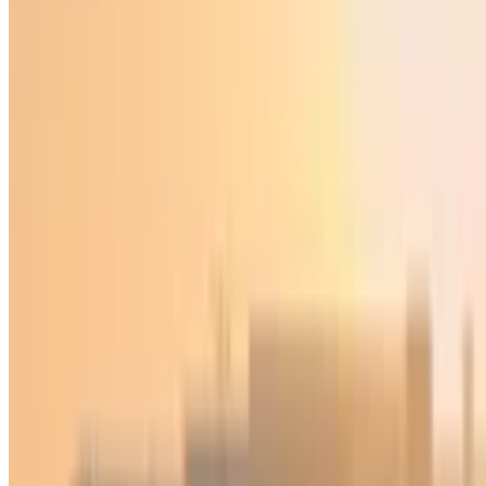
Жаҳон
|
01:11 / 02.06.2026