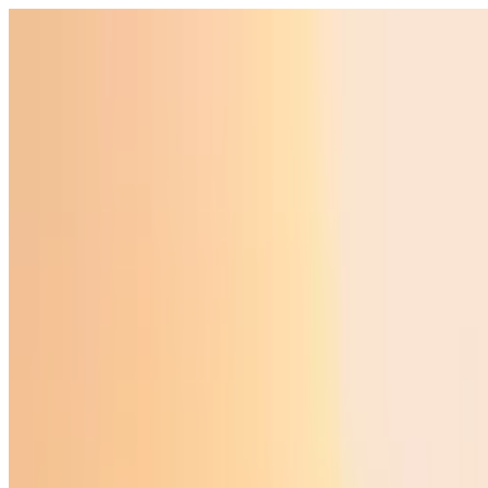
Ўзбекистон
Жаҳон
Иқтисодиёт
Жамият
Спорт
Технология
Ўзбекча
Таълим
Молия
Авто
Соғлом ҳаёт
Кўчмас мулк
Аёллар дунёси
Туризм
Бизнес
Ўзбекча
Реклама