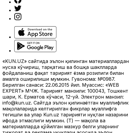
«KUN.UZ» сайтида эълон қилинган материаллардан
нусха кўчириш, тарқатиш ва бошқа шаклларда
фойдаланиш фақат таҳририят ёзма розилиги билан
амалга оширилиши мумкин. Гувоҳнома: №0987.
Берилган санаси: 22.06.2015 йил. Муассис: «WEB
EXPERT» МЧЖ. Таҳририят манзили: 100043, Тошкент
шаҳри, К. Ерматов кўчаси, 12-уй. Электрон манзил:
info@kun.uz
. Сайтда эълон қилинаётган муаллифлик
мақолаларида келтирилган фикрлар муаллифга
тегишли ва улар Kun.uz таҳририяти нуқтаи назарини
ифода этмаслиги мумкин. (Т) — мақола ва
материалларда қўйилган мазкур белги уларнинг
тижорат ва реклама ҳуқуқлари асосида эълон