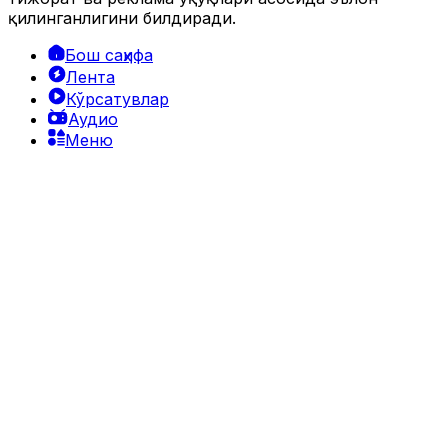
қилинганлигини билдиради.
Бош саҳифа
Лента
Кўрсатувлар
Аудио
Меню