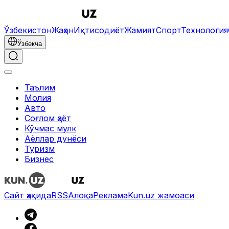
Ўзбекистон
Жаҳон
Иқтисодиёт
Жамият
Спорт
Технология
Ўзбекча
Таълим
Молия
Авто
Соғлом ҳаёт
Кўчмас мулк
Аёллар дунёси
Туризм
Бизнес
Сайт ҳақида
RSS
Алоқа
Реклама
Kun.uz жамоаси