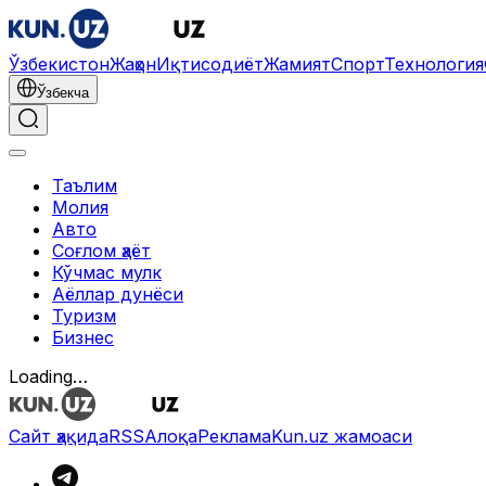
Ўзбекистон
Жаҳон
Иқтисодиёт
Жамият
Спорт
Технология
Ўзбекча
Таълим
Молия
Авто
Соғлом ҳаёт
Кўчмас мулк
Аёллар дунёси
Туризм
Бизнес
Loading…
Сайт ҳақида
RSS
Алоқа
Реклама
Kun.uz жамоаси