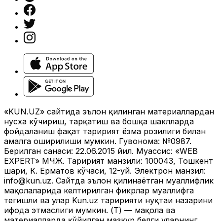
«KUN.UZ» сайтида эълон қилинган материаллардан
нусха кўчириш, тарқатиш ва бошқа шаклларда
фойдаланиш фақат таҳририят ёзма розилиги билан
амалга оширилиши мумкин. Гувоҳнома: №0987.
Берилган санаси: 22.06.2015 йил. Муассис: «WEB
EXPERT» МЧЖ. Таҳририят манзили: 100043, Тошкент
шаҳри, К. Ерматов кўчаси, 12-уй. Электрон манзил:
info@kun.uz
. Сайтда эълон қилинаётган муаллифлик
мақолаларида келтирилган фикрлар муаллифга
тегишли ва улар Kun.uz таҳририяти нуқтаи назарини
ифода этмаслиги мумкин. (Т) — мақола ва
материалларда қўйилган мазкур белги уларнинг