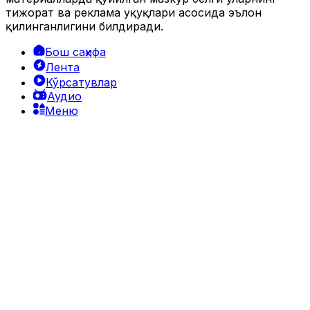
тижорат ва реклама ҳуқуқлари асосида эълон
қилинганлигини билдиради.
Бош саҳифа
Лента
Кўрсатувлар
Аудио
Меню