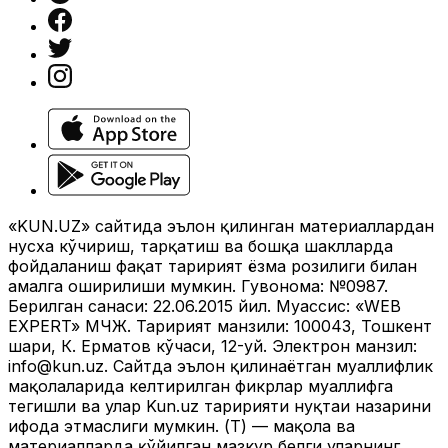
«KUN.UZ» сайтида эълон қилинган материаллардан
нусха кўчириш, тарқатиш ва бошқа шаклларда
фойдаланиш фақат таҳририят ёзма розилиги билан
амалга оширилиши мумкин. Гувоҳнома: №0987.
Берилган санаси: 22.06.2015 йил. Муассис: «WEB
EXPERT» МЧЖ. Таҳририят манзили: 100043, Тошкент
шаҳри, К. Ерматов кўчаси, 12-уй. Электрон манзил:
info@kun.uz
. Сайтда эълон қилинаётган муаллифлик
мақолаларида келтирилган фикрлар муаллифга
тегишли ва улар Kun.uz таҳририяти нуқтаи назарини
ифода этмаслиги мумкин. (Т) — мақола ва
материалларда қўйилган мазкур белги уларнинг