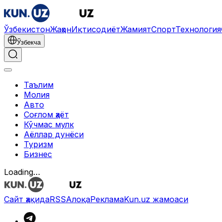
Ўзбекистон
Жаҳон
Иқтисодиёт
Жамият
Спорт
Технология
Ўзбекча
Таълим
Молия
Авто
Соғлом ҳаёт
Кўчмас мулк
Аёллар дунёси
Туризм
Бизнес
Loading…
Сайт ҳақида
RSS
Алоқа
Реклама
Kun.uz жамоаси