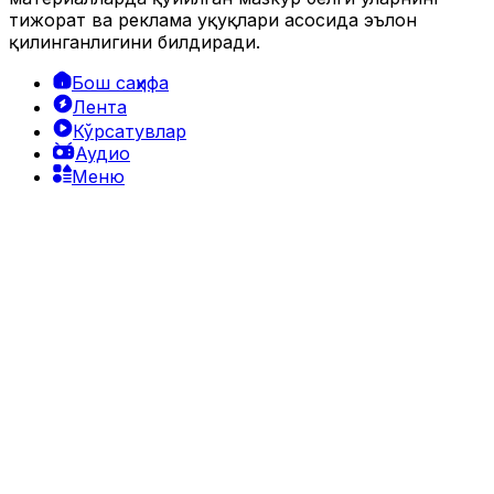
тижорат ва реклама ҳуқуқлари асосида эълон
қилинганлигини билдиради.
Бош саҳифа
Лента
Кўрсатувлар
Аудио
Меню