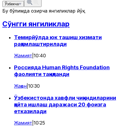
Ўзбекча
Бу бўлимда ҳозирча янгиликлар йўқ
Сўнгги янгиликлар
Темирйўлда юк ташиш хизмати
рақамлаштирилади
Жамият
|
10:40
Россияда Human Rights Foundation
фаолияти тақиқланди
Жаҳон
|
10:30
Ўзбекистонда хавфли чиқиндиларини
қайта ишлаш даражаси 20 фоизга
етказилади
Жамият
|
10:25