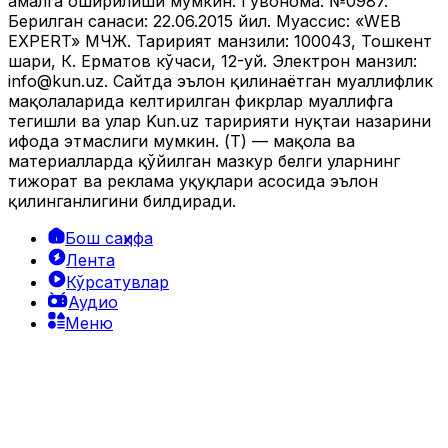
амалга оширилиши мумкин. Гувоҳнома: №0987.
Берилган санаси: 22.06.2015 йил. Муассис: «WEB
EXPERT» МЧЖ. Таҳририят манзили: 100043, Тошкент
шаҳри, К. Ерматов кўчаси, 12-уй. Электрон манзил:
info@kun.uz
. Сайтда эълон қилинаётган муаллифлик
мақолаларида келтирилган фикрлар муаллифга
тегишли ва улар Kun.uz таҳририяти нуқтаи назарини
ифода этмаслиги мумкин. (Т) — мақола ва
материалларда қўйилган мазкур белги уларнинг
тижорат ва реклама ҳуқуқлари асосида эълон
қилинганлигини билдиради.
Бош саҳифа
Лента
Кўрсатувлар
Аудио
Меню