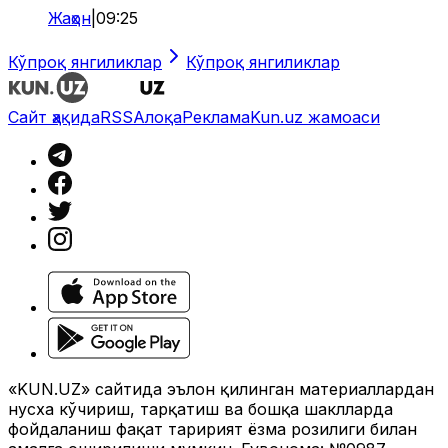
Жаҳон
|
09:25
Кўпроқ янгиликлар
Кўпроқ янгиликлар
Сайт ҳақида
RSS
Алоқа
Реклама
Kun.uz жамоаси
«KUN.UZ» сайтида эълон қилинган материаллардан
нусха кўчириш, тарқатиш ва бошқа шаклларда
фойдаланиш фақат таҳририят ёзма розилиги билан