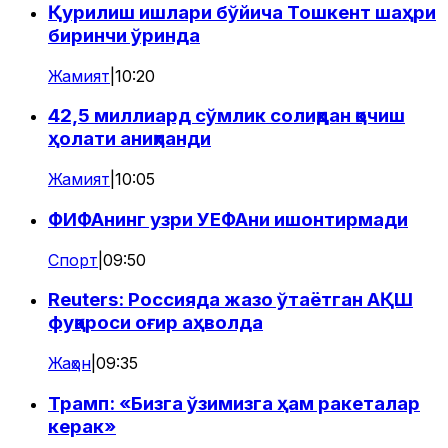
Қурилиш ишлари бўйича Тошкент шаҳри
биринчи ўринда
Жамият
|
10:20
42,5 миллиард сўмлик солиқдан қочиш
ҳолати аниқланди
Жамият
|
10:05
ФИФАнинг узри УЕФАни ишонтирмади
Спорт
|
09:50
Reuters: Россияда жазо ўтаётган АҚШ
фуқароси оғир аҳволда
Жаҳон
|
09:35
Трамп: «Бизга ўзимизга ҳам ракеталар
керак»