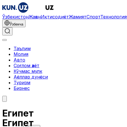
Ўзбекистон
Жаҳон
Иқтисодиёт
Жамият
Спорт
Технология
Ўзбекча
Таълим
Молия
Авто
Соғлом ҳаёт
Кўчмас мулк
Аёллар дунёси
Туризм
Бизнес
Египет
Египет