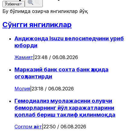
Ўзбекча
Бу бўлимда ҳозирча янгиликлар йўқ
Сўнгги янгиликлар
Андижонда Isuzu велосипедчини уриб
юборди
Жамият
|
23:48 / 06.08.2026
Марказий банк сохта банк ҳақида
огоҳлантирди
Молия
|
23:18 / 06.08.2026
Гемодиализ муолажасини олувчи
беморларнинг йўл харажатларини
қоплаб бериш таклиф қилинмоқда
Соғлом ҳаёт
|
22:50 / 06.08.2026