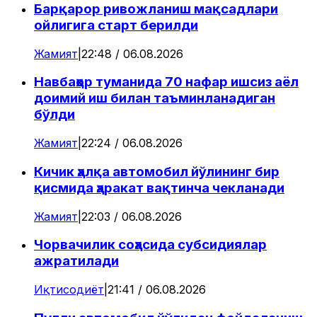
Барқарор ривожланиш мақсадлари
ойлигига старт берилди
Жамият
|
22:48 / 06.08.2026
Навбаҳор туманида 70 нафар ишсиз аёл
доимий иш билан таъминланадиган
бўлди
Жамият
|
22:24 / 06.08.2026
Кичик ҳалқа автомобил йўлининг бир
қисмида ҳаракат вақтинча чекланади
Жамият
|
22:03 / 06.08.2026
Чорвачилик соҳасида субсидиялар
ажратилади
Иқтисодиёт
|
21:41 / 06.08.2026