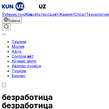
Ўзбекистон
Жаҳон
Иқтисодиёт
Жамият
Спорт
Технология
Ўзбекча
Таълим
Молия
Авто
Соғлом ҳаёт
Кўчмас мулк
Аёллар дунёси
Туризм
Бизнес
безработица
безработица