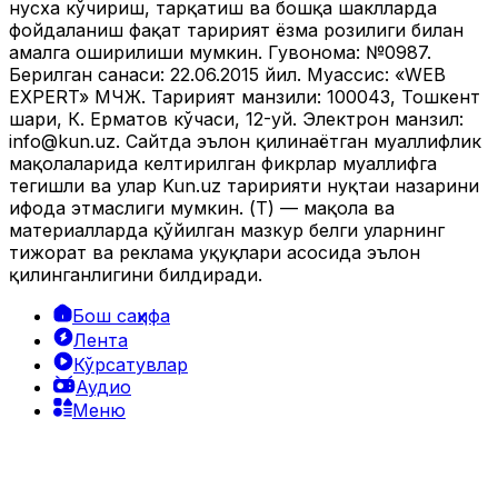
нусха кўчириш, тарқатиш ва бошқа шаклларда
фойдаланиш фақат таҳририят ёзма розилиги билан
амалга оширилиши мумкин. Гувоҳнома: №0987.
Берилган санаси: 22.06.2015 йил. Муассис: «WEB
EXPERT» МЧЖ. Таҳририят манзили: 100043, Тошкент
шаҳри, К. Ерматов кўчаси, 12-уй. Электрон манзил:
info@kun.uz
. Сайтда эълон қилинаётган муаллифлик
мақолаларида келтирилган фикрлар муаллифга
тегишли ва улар Kun.uz таҳририяти нуқтаи назарини
ифода этмаслиги мумкин. (Т) — мақола ва
материалларда қўйилган мазкур белги уларнинг
тижорат ва реклама ҳуқуқлари асосида эълон
қилинганлигини билдиради.
Бош саҳифа
Лента
Кўрсатувлар
Аудио
Меню