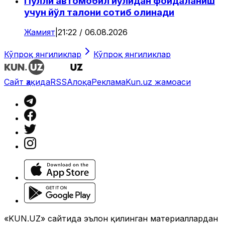
Пулли автомобил йўлидан фойдаланиш
учун йўл талони сотиб олинади
Жамият
|
21:22 / 06.08.2026
Кўпроқ янгиликлар
Кўпроқ янгиликлар
Сайт ҳақида
RSS
Алоқа
Реклама
Kun.uz жамоаси
«KUN.UZ» сайтида эълон қилинган материаллардан