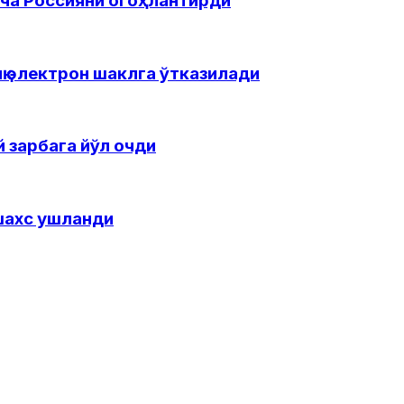
ча Россияни огоҳлантирди
иқ электрон шаклга ўтказилади
й зарбага йўл очди
 шахс ушланди