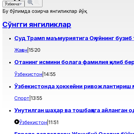
Ўзбекча
Бу бўлимда ҳозирча янгиликлар йўқ
Сўнгги янгиликлар
Суд Трамп маъмуриятига Оқ уйнинг бузиб
Жаҳон
|
15:20
Отанинг исмини болага фамилия қилиб б
Ўзбекистон
|
14:55
Ўзбекистонда ҳоккейни ривожлантириш м
Спорт
|
13:55
Унутилган шаҳар ва тошбақага айланган одам
Ўзбекистон
|
11:51