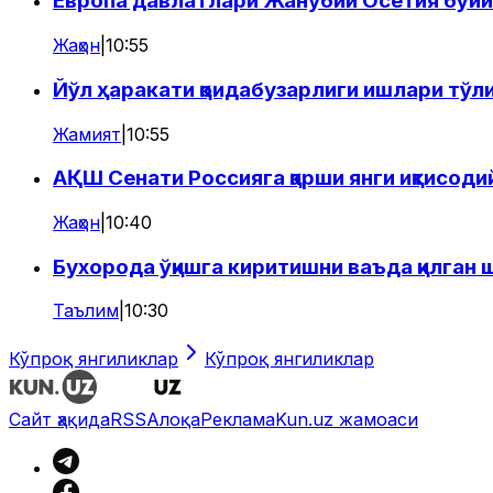
Европа давлатлари Жанубий Осетия бўйи
Жаҳон
|
10:55
Йўл ҳаракати қоидабузарлиги ишлари тўл
Жамият
|
10:55
АҚШ Сенати Россияга қарши янги иқтисоди
Жаҳон
|
10:40
Бухорода ўқишга киритишни ваъда қилган
Таълим
|
10:30
Кўпроқ янгиликлар
Кўпроқ янгиликлар
Сайт ҳақида
RSS
Алоқа
Реклама
Kun.uz жамоаси