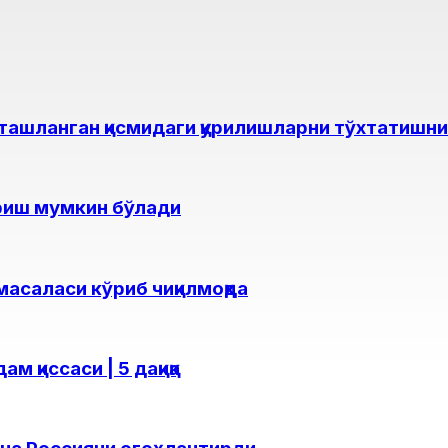
 ташланган қисмидаги қурилишларни тўхтатишн
ериш мумкин бўлади
асаласи кўриб чиқилмоқда
 қиссаси | 5 дақиқа