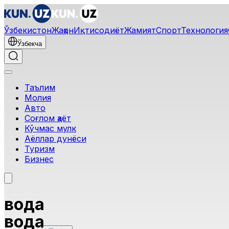
Ўзбекистон
Жаҳон
Иқтисодиёт
Жамият
Спорт
Технология
Ўзбекча
Таълим
Молия
Авто
Соғлом ҳаёт
Кўчмас мулк
Аёллар дунёси
Туризм
Бизнес
вода
вода