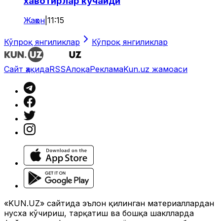
хавотирлар кучайди
Жаҳон
|
11:15
Кўпроқ янгиликлар
Кўпроқ янгиликлар
Сайт ҳақида
RSS
Алоқа
Реклама
Kun.uz жамоаси
«KUN.UZ» сайтида эълон қилинган материаллардан
нусха кўчириш, тарқатиш ва бошқа шаклларда