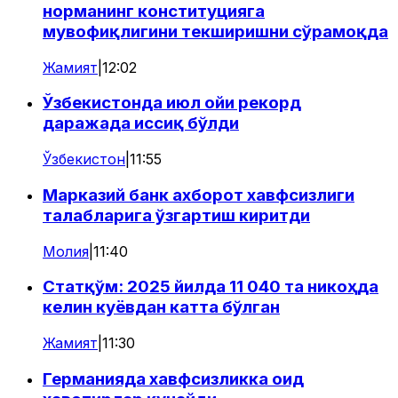
норманинг конституцияга
мувофиқлигини текширишни сўрамоқда
Жамият
|
12:02
Ўзбекистонда июл ойи рекорд
даражада иссиқ бўлди
Ўзбекистон
|
11:55
Марказий банк ахборот хавфсизлиги
талабларига ўзгартиш киритди
Молия
|
11:40
Статқўм: 2025 йилда 11 040 та никоҳда
келин куёвдан катта бўлган
Жамият
|
11:30
Германияда хавфсизликка оид