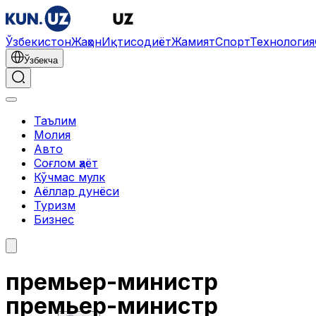
Ўзбекистон
Жаҳон
Иқтисодиёт
Жамият
Спорт
Технология
Ўзбекча
Таълим
Молия
Авто
Соғлом ҳаёт
Кўчмас мулк
Аёллар дунёси
Туризм
Бизнес
премьер-министр
премьер-министр