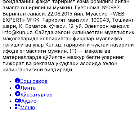
фойдаланиш фақат таҳририят ёзма розилиги билан
амалга оширилиши мумкин. Гувоҳнома: №0987.
Берилган санаси: 22.06.2015 йил. Муассис: «WEB
EXPERT» МЧЖ. Таҳририят манзили: 100043, Тошкент
шаҳри, К. Ерматов кўчаси, 12-уй. Электрон манзил:
info@kun.uz
. Сайтда эълон қилинаётган муаллифлик
мақолаларида келтирилган фикрлар муаллифга
тегишли ва улар Kun.uz таҳририяти нуқтаи назарини
ифода этмаслиги мумкин. (Т) — мақола ва
материалларда қўйилган мазкур белги уларнинг
тижорат ва реклама ҳуқуқлари асосида эълон
қилинганлигини билдиради.
Бош саҳифа
Лента
Кўрсатувлар
Аудио
Меню