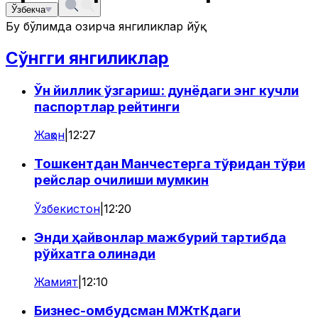
Ўзбекча
Бу бўлимда ҳозирча янгиликлар йўқ
Сўнгги янгиликлар
Ўн йиллик ўзгариш: дунёдаги энг кучли
паспортлар рейтинги
Жаҳон
|
12:27
Тошкентдан Манчестерга тўғридан тўғри
рейслар очилиши мумкин
Ўзбекистон
|
12:20
Энди ҳайвонлар мажбурий тартибда
рўйхатга олинади
Жамият
|
12:10
Бизнес-омбудсман МЖтКдаги