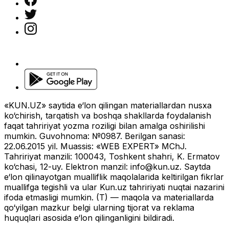
«KUN.UZ» saytida e‘lon qilingan materiallardan nusxa
ko‘chirish, tarqatish va boshqa shakllarda foydalanish
faqat tahririyat yozma roziligi bilan amalga oshirilishi
mumkin. Guvohnoma: №0987. Berilgan sanasi:
22.06.2015 yil. Muassis: «WEB EXPERT» MChJ.
Tahririyat manzili: 100043, Toshkent shahri, K. Ermatov
ko‘chasi, 12-uy. Elektron manzil:
info@kun.uz
. Saytda
e‘lon qilinayotgan mualliflik maqolalarida keltirilgan fikrlar
muallifga tegishli va ular Kun.uz tahririyati nuqtai nazarini
ifoda etmasligi mumkin. (T) — maqola va materiallarda
qo‘yilgan mazkur belgi ularning tijorat va reklama
huquqlari asosida e‘lon qilinganligini bildiradi.