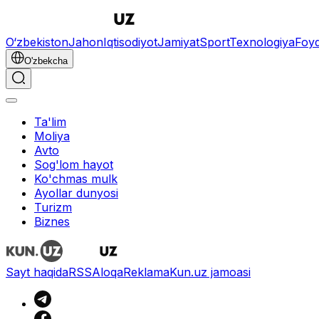
O‘zbekiston
Jahon
Iqtisodiyot
Jamiyat
Sport
Texnologiya
Foyd
O'zbekcha
Ta'lim
Moliya
Avto
Sog'lom hayot
Ko'chmas mulk
Ayollar dunyosi
Turizm
Biznes
Sayt haqida
RSS
Aloqa
Reklama
Kun.uz jamoasi