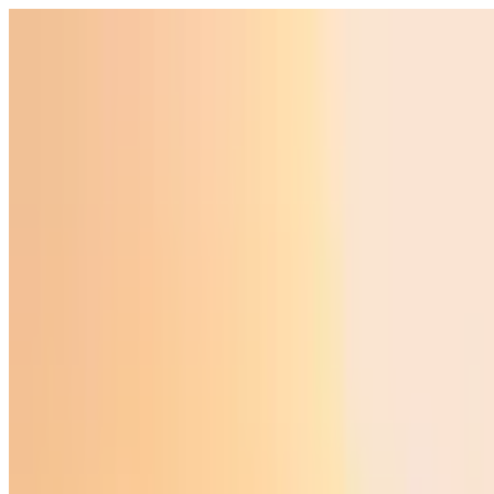
O‘zbekiston
Jahon
Iqtisodiyot
Jamiyat
Sport
Texnologiya
Foyd
O'zbekcha
Ta'lim
Moliya
Avto
Sog'lom hayot
Ko'chmas mulk
Ayollar dunyosi
Turizm
Biznes
O‘zbekcha
Reklama