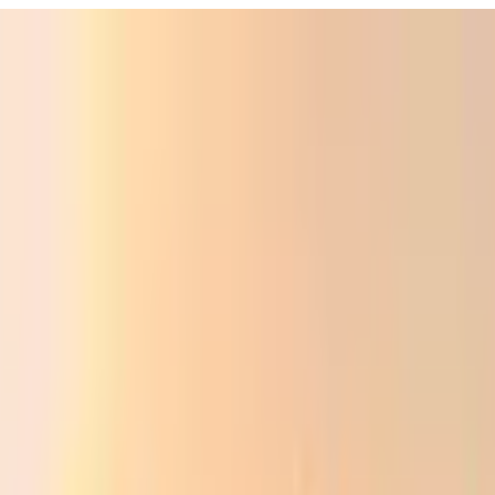
ali
Audio