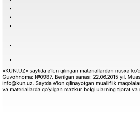
«KUN.UZ» saytida e‘lon qilingan materiallardan nusxa ko‘ch
Guvohnoma: №0987. Berilgan sanasi: 22.06.2015 yil. Muas
info@kun.uz
. Saytda e‘lon qilinayotgan mualliflik maqolala
va materiallarda qo‘yilgan mazkur belgi ularning tijorat va r