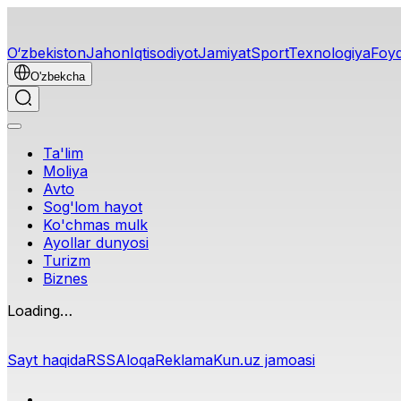
O‘zbekiston
Jahon
Iqtisodiyot
Jamiyat
Sport
Texnologiya
Foyd
O'zbekcha
Ta'lim
Moliya
Avto
Sog'lom hayot
Ko'chmas mulk
Ayollar dunyosi
Turizm
Biznes
Loading…
Sayt haqida
RSS
Aloqa
Reklama
Kun.uz jamoasi