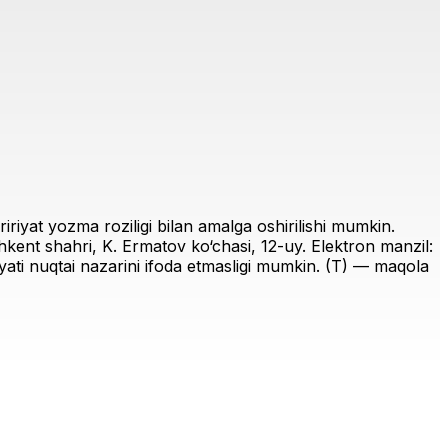
riyat yozma roziligi bilan amalga oshirilishi mumkin.
ent shahri, K. Ermatov ko‘chasi, 12-uy. Elektron manzil:
iriyati nuqtai nazarini ifoda etmasligi mumkin. (T) — maqola