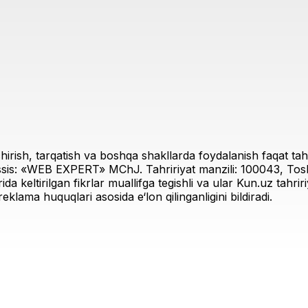
irish, tarqatish va boshqa shakllarda foydalanish faqat tahri
sis: «WEB EXPERT» MChJ. Tahririyat manzili: 100043, Toshk
rida keltirilgan fikrlar muallifga tegishli va ular Kun.uz tahr
eklama huquqlari asosida e‘lon qilinganligini bildiradi.