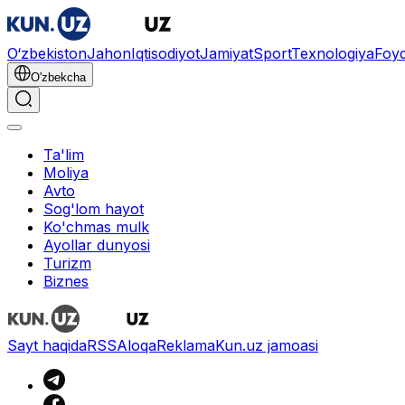
O‘zbekiston
Jahon
Iqtisodiyot
Jamiyat
Sport
Texnologiya
Foyd
O'zbekcha
Ta'lim
Moliya
Avto
Sog'lom hayot
Ko'chmas mulk
Ayollar dunyosi
Turizm
Biznes
Sayt haqida
RSS
Aloqa
Reklama
Kun.uz jamoasi