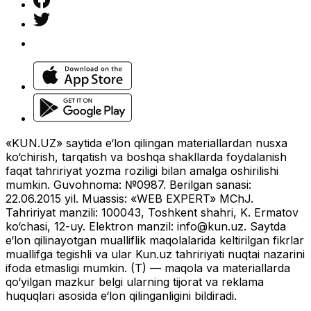
«KUN.UZ» saytida e‘lon qilingan materiallardan nusxa
ko‘chirish, tarqatish va boshqa shakllarda foydalanish
faqat tahririyat yozma roziligi bilan amalga oshirilishi
mumkin. Guvohnoma: №0987. Berilgan sanasi:
22.06.2015 yil. Muassis: «WEB EXPERT» MChJ.
Tahririyat manzili: 100043, Toshkent shahri, K. Ermatov
ko‘chasi, 12-uy. Elektron manzil:
info@kun.uz
. Saytda
e‘lon qilinayotgan mualliflik maqolalarida keltirilgan fikrlar
muallifga tegishli va ular Kun.uz tahririyati nuqtai nazarini
ifoda etmasligi mumkin. (T) — maqola va materiallarda
qo‘yilgan mazkur belgi ularning tijorat va reklama
huquqlari asosida e‘lon qilinganligini bildiradi.