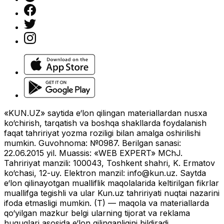
«KUN.UZ» saytida e‘lon qilingan materiallardan nusxa
ko‘chirish, tarqatish va boshqa shakllarda foydalanish
faqat tahririyat yozma roziligi bilan amalga oshirilishi
mumkin. Guvohnoma: №0987. Berilgan sanasi:
22.06.2015 yil. Muassis: «WEB EXPERT» MChJ.
Tahririyat manzili: 100043, Toshkent shahri, K. Ermatov
ko‘chasi, 12-uy. Elektron manzil:
info@kun.uz
. Saytda
e‘lon qilinayotgan mualliflik maqolalarida keltirilgan fikrlar
muallifga tegishli va ular Kun.uz tahririyati nuqtai nazarini
ifoda etmasligi mumkin. (T) — maqola va materiallarda
qo‘yilgan mazkur belgi ularning tijorat va reklama
huquqlari asosida e‘lon qilinganligini bildiradi.