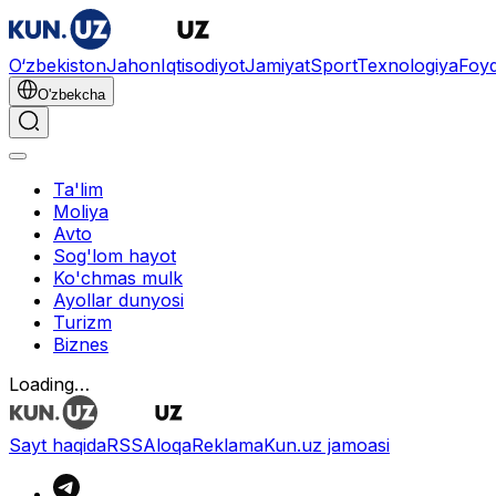
O‘zbekiston
Jahon
Iqtisodiyot
Jamiyat
Sport
Texnologiya
Foyd
O'zbekcha
Ta'lim
Moliya
Avto
Sog'lom hayot
Ko'chmas mulk
Ayollar dunyosi
Turizm
Biznes
Loading…
Sayt haqida
RSS
Aloqa
Reklama
Kun.uz jamoasi