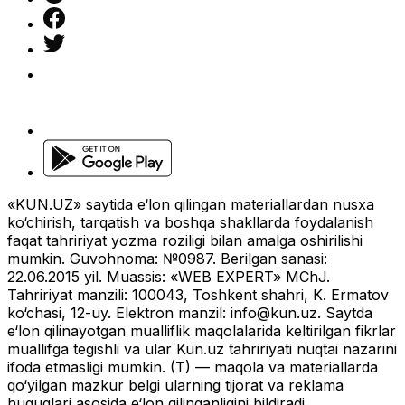
«KUN.UZ» saytida e‘lon qilingan materiallardan nusxa
ko‘chirish, tarqatish va boshqa shakllarda foydalanish
faqat tahririyat yozma roziligi bilan amalga oshirilishi
mumkin. Guvohnoma: №0987. Berilgan sanasi:
22.06.2015 yil. Muassis: «WEB EXPERT» MChJ.
Tahririyat manzili: 100043, Toshkent shahri, K. Ermatov
ko‘chasi, 12-uy. Elektron manzil:
info@kun.uz
. Saytda
e‘lon qilinayotgan mualliflik maqolalarida keltirilgan fikrlar
muallifga tegishli va ular Kun.uz tahririyati nuqtai nazarini
ifoda etmasligi mumkin. (T) — maqola va materiallarda
qo‘yilgan mazkur belgi ularning tijorat va reklama
huquqlari asosida e‘lon qilinganligini bildiradi.