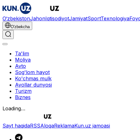
O‘zbekiston
Jahon
Iqtisodiyot
Jamiyat
Sport
Texnologiya
Foyd
O'zbekcha
Ta'lim
Moliya
Avto
Sog'lom hayot
Ko'chmas mulk
Ayollar dunyosi
Turizm
Biznes
Loading…
Sayt haqida
RSS
Aloqa
Reklama
Kun.uz jamoasi