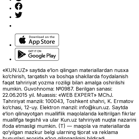
«KUN.UZ» saytida e‘lon qilingan materiallardan nusxa
ko‘chirish, tarqatish va boshqa shakllarda foydalanish
faqat tahririyat yozma roziligi bilan amalga oshirilishi
mumkin. Guvohnoma: №0987. Berilgan sanasi:
22.06.2015 yil. Muassis: «WEB EXPERT» MChJ.
Tahririyat manzili: 100043, Toshkent shahri, K. Ermatov
ko‘chasi, 12-uy. Elektron manzil:
info@kun.uz
. Saytda
e‘lon qilinayotgan mualliflik maqolalarida keltirilgan fikrlar
muallifga tegishli va ular Kun.uz tahririyati nuqtai nazarini
ifoda etmasligi mumkin. (T) — maqola va materiallarda
qo‘yilgan mazkur belgi ularning tijorat va reklama
huquqlari asosida e‘lon qilinganligini bildiradi.