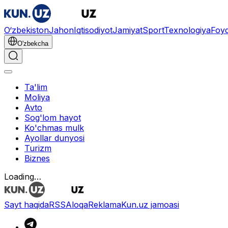
O‘zbekiston
Jahon
Iqtisodiyot
Jamiyat
Sport
Texnologiya
Foyd
O'zbekcha
Ta'lim
Moliya
Avto
Sog'lom hayot
Ko'chmas mulk
Ayollar dunyosi
Turizm
Biznes
Loading…
Sayt haqida
RSS
Aloqa
Reklama
Kun.uz jamoasi