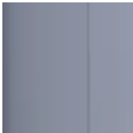
Узбекистан
Мир
Общество
Спорт
Полезное
Бизнес
Ауди
Русский
Русский
Реклама
Узбекистан
|
18:33 / 29.06.2023