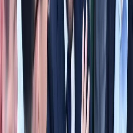
протаранил несколько машин
Узбекистан
|
12:20 / 07.08.2026
Центральный банк предупредил о
фальшивом банке
Узбекистан
|
10:24 / 07.08.2026
Последние новости
В Сурхандарье вынесен приговор
четырём участникам террористической
группы
Узбекистан
|
18:39 / 08.08.2026
Сенат одобрил закон, касающийся
правового статуса Администрации
президента