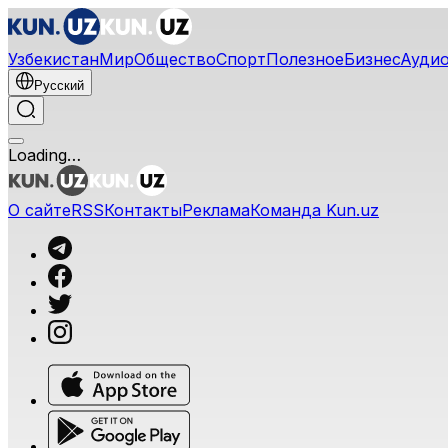
Узбекистан
Мир
Общество
Спорт
Полезное
Бизнес
Ауди
Русский
Loading…
О сайте
RSS
Контакты
Реклама
Команда Kun.uz