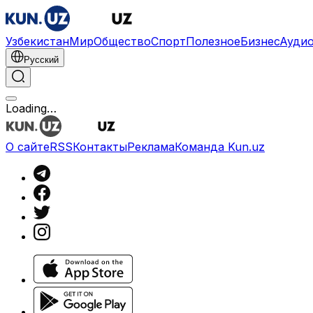
Узбекистан
Мир
Общество
Спорт
Полезное
Бизнес
Ауди
Русский
Loading…
О сайте
RSS
Контакты
Реклама
Команда Kun.uz