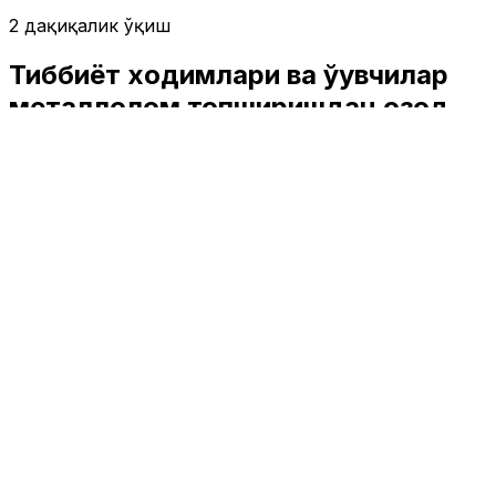
2 дақиқалик ўқиш
Тиббиёт ходимлари ва ўқувчилар
металлолом топширишдан озод
қилинди
Жамият
|
03:54 / 20.12.2017