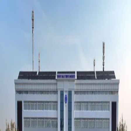
Ўзбекистон
Жаҳон
Иқтисодиёт
Жамият
Спорт
Технология
Ўзбекча
Таълим
Молия
Авто
Соғлом ҳаёт
Кўчмас мулк
Аёллар дунёси
Туризм
Бизнес
Ўзбекча
Реклама