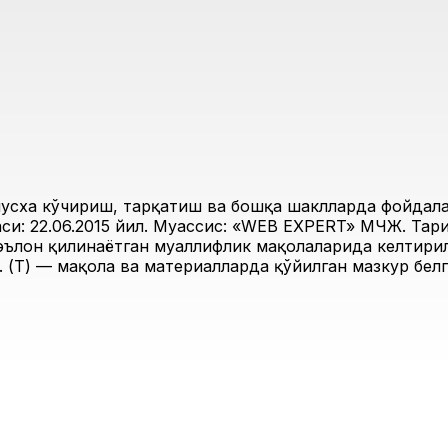
усха кўчириш, тарқатиш ва бошқа шаклларда фойдалан
и: 22.06.2015 йил. Муассис: «WEB EXPERT» МЧЖ. Таҳри
 эълон қилинаётган муаллифлик мақолаларида келтирил
 (Т) — мақола ва материалларда қўйилган мазкур белг