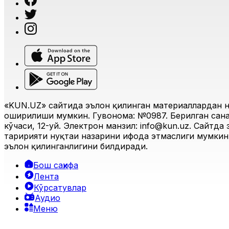
«KUN.UZ» сайтида эълон қилинган материаллардан н
оширилиши мумкин. Гувоҳнома: №0987. Берилган санас
кўчаси, 12-уй. Электрон манзил:
info@kun.uz
. Сайтда
таҳририяти нуқтаи назарини ифода этмаслиги мумкин.
эълон қилинганлигини билдиради.
Бош саҳифа
Лента
Кўрсатувлар
Аудио
Меню