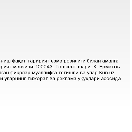
иш фақат таҳририят ёзма розилиги билан амалга
рият манзили: 100043, Тошкент шаҳри, К. Ерматов
ган фикрлар муаллифга тегишли ва улар Kun.uz
и уларнинг тижорат ва реклама ҳуқуқлари асосида