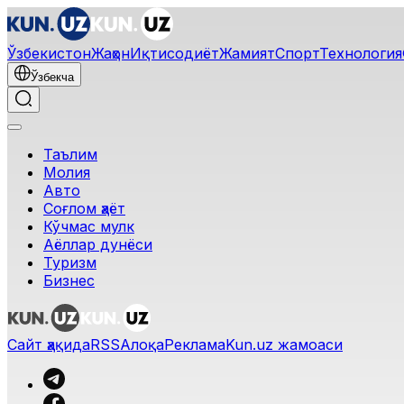
Ўзбекистон
Жаҳон
Иқтисодиёт
Жамият
Спорт
Технология
Ўзбекча
Таълим
Молия
Авто
Соғлом ҳаёт
Кўчмас мулк
Аёллар дунёси
Туризм
Бизнес
Сайт ҳақида
RSS
Алоқа
Реклама
Kun.uz жамоаси