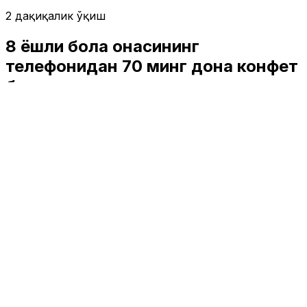
2 дақиқалик ўқиш
8 ёшли бола онасининг
телефонидан 70 минг дона конфет
буюртма қилди
Жаҳон
|
01:44 / 08.05.2025