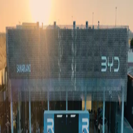
Ўзбекистон
Жаҳон
Иқтисодиёт
Жамият
Спорт
Технология
Ўзбекча
Таълим
Молия
Авто
Соғлом ҳаёт
Кўчмас мулк
Аёллар дунёси
Туризм
Бизнес
Ўзбекча
Реклама