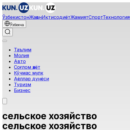
Ўзбекистон
Жаҳон
Иқтисодиёт
Жамият
Спорт
Технология
Ўзбекча
Таълим
Молия
Авто
Соғлом ҳаёт
Кўчмас мулк
Аёллар дунёси
Туризм
Бизнес
сельское хозяйство
сельское хозяйство