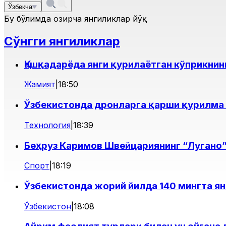
Ўзбекча
Бу бўлимда ҳозирча янгиликлар йўқ
Сўнгги янгиликлар
Қашқадарёда янги қурилаётган кўприкнин
Жамият
|
18:50
Ўзбекистонда дронларга қарши қурилма
Технология
|
18:39
Беҳруз Каримов Швейцариянинг “Лугано”
Спорт
|
18:19
Ўзбекистонда жорий йилда 140 мингта я
Ўзбекистон
|
18:08