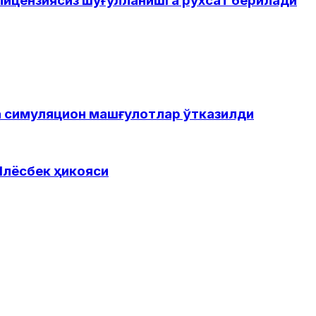
лицензиясиз шуғулланишга рухсат берилади
а симуляцион машғулотлар ўтказилди
Илёсбек ҳикояси