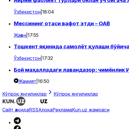
Айрим фаолият турлари билан уч ойгача 
Ўзбекистон
|
18:04
Мессининг отаси вафот этди – ОАВ
Жаҳон
|
17:55
Тошкент яқинида самолёт қулаши бўйич
Ўзбекистон
|
17:32
Бой маҳалладаги лавандазор: чимёнлик 
Жамият
|
16:50
Кўпроқ янгиликлар
Кўпроқ янгиликлар
Сайт ҳақида
RSS
Алоқа
Реклама
Kun.uz жамоаси