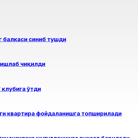
г балкаси синиб тушди
 ишлаб чиқилди
 клубига ўтди
нги квартира фойдаланишга топширилади