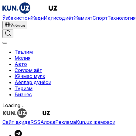
Ўзбекистон
Жаҳон
Иқтисодиёт
Жамият
Спорт
Технология
Ўзбекча
Таълим
Молия
Авто
Соғлом ҳаёт
Кўчмас мулк
Аёллар дунёси
Туризм
Бизнес
Loading…
Сайт ҳақида
RSS
Алоқа
Реклама
Kun.uz жамоаси