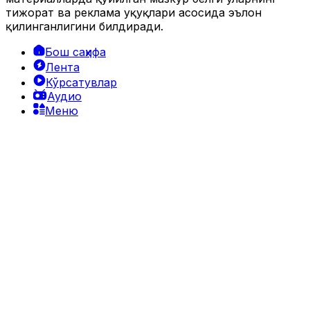
тижорат ва реклама ҳуқуқлари асосида эълон
қилинганлигини билдиради.
Бош саҳифа
Лента
Кўрсатувлар
Аудио
Меню