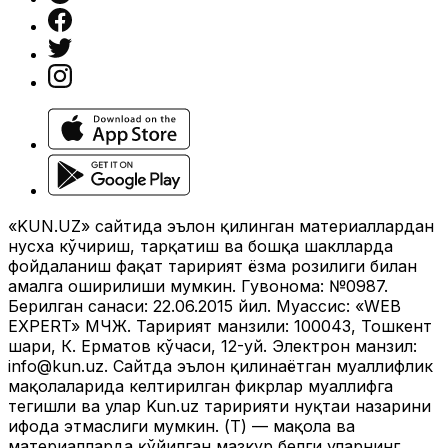
«KUN.UZ» сайтида эълон қилинган материаллардан
нусха кўчириш, тарқатиш ва бошқа шаклларда
фойдаланиш фақат таҳририят ёзма розилиги билан
амалга оширилиши мумкин. Гувоҳнома: №0987.
Берилган санаси: 22.06.2015 йил. Муассис: «WEB
EXPERT» МЧЖ. Таҳририят манзили: 100043, Тошкент
шаҳри, К. Ерматов кўчаси, 12-уй. Электрон манзил:
info@kun.uz
. Сайтда эълон қилинаётган муаллифлик
мақолаларида келтирилган фикрлар муаллифга
тегишли ва улар Kun.uz таҳририяти нуқтаи назарини
ифода этмаслиги мумкин. (Т) — мақола ва
материалларда қўйилган мазкур белги уларнинг