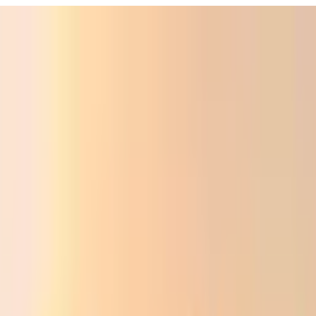
ali
Audio