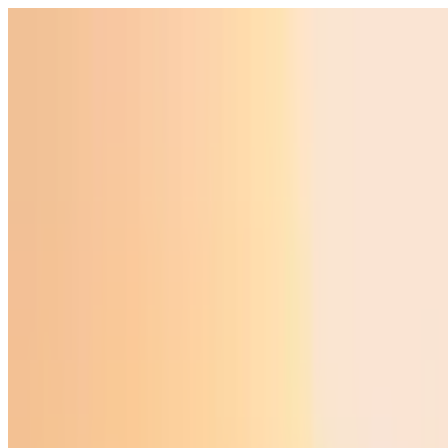
O‘zbekiston
Jahon
Iqtisodiyot
Jamiyat
Sport
Texnologiya
Foyd
O'zbekcha
Ta'lim
Moliya
Avto
Sog'lom hayot
Ko'chmas mulk
Ayollar dunyosi
Turizm
Biznes
O‘zbekcha
Reklama