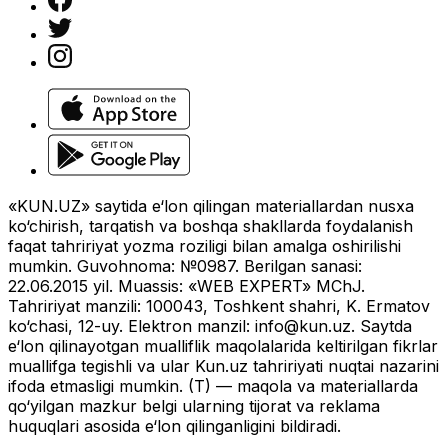
«KUN.UZ» saytida e‘lon qilingan materiallardan nusxa
ko‘chirish, tarqatish va boshqa shakllarda foydalanish
faqat tahririyat yozma roziligi bilan amalga oshirilishi
mumkin. Guvohnoma: №0987. Berilgan sanasi:
22.06.2015 yil. Muassis: «WEB EXPERT» MChJ.
Tahririyat manzili: 100043, Toshkent shahri, K. Ermatov
ko‘chasi, 12-uy. Elektron manzil:
info@kun.uz
. Saytda
e‘lon qilinayotgan mualliflik maqolalarida keltirilgan fikrlar
muallifga tegishli va ular Kun.uz tahririyati nuqtai nazarini
ifoda etmasligi mumkin. (T) — maqola va materiallarda
qo‘yilgan mazkur belgi ularning tijorat va reklama
huquqlari asosida e‘lon qilinganligini bildiradi.