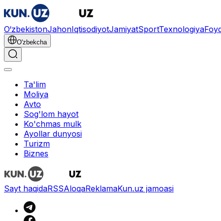
O‘zbekiston
Jahon
Iqtisodiyot
Jamiyat
Sport
Texnologiya
Foyd
O'zbekcha
Ta'lim
Moliya
Avto
Sog'lom hayot
Ko'chmas mulk
Ayollar dunyosi
Turizm
Biznes
Sayt haqida
RSS
Aloqa
Reklama
Kun.uz jamoasi