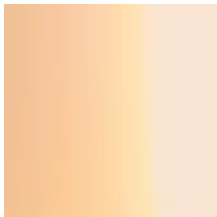
O‘zbekiston
Jahon
Iqtisodiyot
Jamiyat
Sport
Texnologiya
Foyd
O'zbekcha
Ta'lim
Moliya
Avto
Sog'lom hayot
Ko'chmas mulk
Ayollar dunyosi
Turizm
Biznes
O‘zbekcha
Reklama