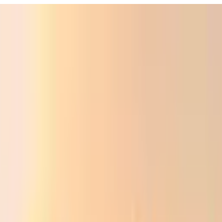
ali
Audio