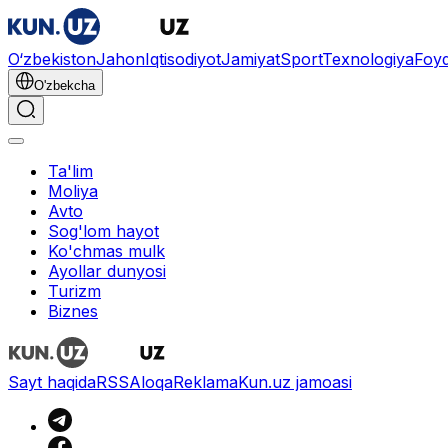
O‘zbekiston
Jahon
Iqtisodiyot
Jamiyat
Sport
Texnologiya
Foyd
O'zbekcha
Ta'lim
Moliya
Avto
Sog'lom hayot
Ko'chmas mulk
Ayollar dunyosi
Turizm
Biznes
Sayt haqida
RSS
Aloqa
Reklama
Kun.uz jamoasi