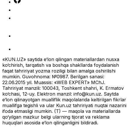
«KUN.UZ» saytida e‘lon qilingan materiallardan nusxa
ko‘chirish, tarqatish va boshqa shakllarda foydalanish
faqat tahririyat yozma roziligi bilan amalga oshirilishi
mumkin. Guvohnoma: №0987. Berilgan sanasi:
22.06.2015 yil. Muassis: «WEB EXPERT» MChJ.
Tahririyat manzili: 100043, Toshkent shahri, K. Ermatov
ko‘chasi, 12-uy. Elektron manzil:
info@kun.uz
. Saytda
e‘lon qilinayotgan mualliflik maqolalarida keltirilgan fikrlar
muallifga tegishli va ular Kun.uz tahririyati nuqtai nazarini
ifoda etmasligi mumkin. (T) — maqola va materiallarda
qo‘yilgan mazkur belgi ularning tijorat va reklama
huquqlari asosida e‘lon qilinganligini bildiradi.