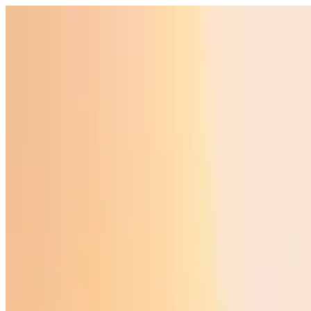
O‘zbekiston
Jahon
Iqtisodiyot
Jamiyat
Sport
Texnologiya
Foyd
O'zbekcha
Ta'lim
Moliya
Avto
Sog'lom hayot
Ko'chmas mulk
Ayollar dunyosi
Turizm
Biznes
O‘zbekcha
Reklama