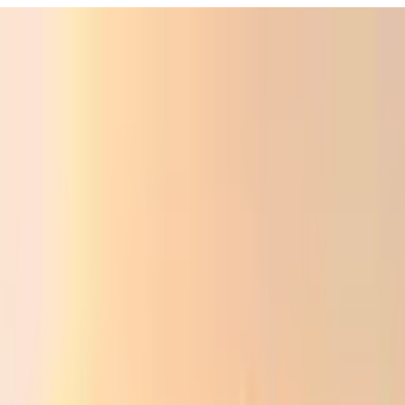
ali
Audio