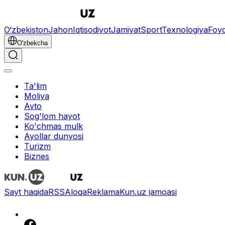
O‘zbekiston
Jahon
Iqtisodiyot
Jamiyat
Sport
Texnologiya
Foyd
O'zbekcha
Ta'lim
Moliya
Avto
Sog'lom hayot
Ko'chmas mulk
Ayollar dunyosi
Turizm
Biznes
Sayt haqida
RSS
Aloqa
Reklama
Kun.uz jamoasi