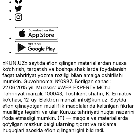
«KUN.UZ» saytida e‘lon qilingan materiallardan nusxa
ko‘chirish, tarqatish va boshqa shakllarda foydalanish
faqat tahririyat yozma roziligi bilan amalga oshirilishi
mumkin. Guvohnoma: №0987. Berilgan sanasi:
22.06.2015 yil. Muassis: «WEB EXPERT» MChJ.
Tahririyat manzili: 100043, Toshkent shahri, K. Ermatov
ko‘chasi, 12-uy. Elektron manzil:
info@kun.uz
. Saytda
e‘lon qilinayotgan mualliflik maqolalarida keltirilgan fikrlar
muallifga tegishli va ular Kun.uz tahririyati nuqtai nazarini
ifoda etmasligi mumkin. (T) — maqola va materiallarda
qo‘yilgan mazkur belgi ularning tijorat va reklama
huquqlari asosida e‘lon qilinganligini bildiradi.