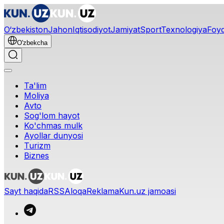
O‘zbekiston
Jahon
Iqtisodiyot
Jamiyat
Sport
Texnologiya
Foyd
O'zbekcha
Ta'lim
Moliya
Avto
Sog'lom hayot
Ko'chmas mulk
Ayollar dunyosi
Turizm
Biznes
Sayt haqida
RSS
Aloqa
Reklama
Kun.uz jamoasi