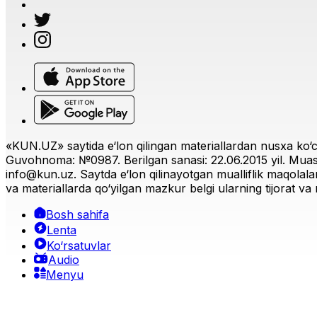
«KUN.UZ» saytida e‘lon qilingan materiallardan nusxa ko‘ch
Guvohnoma: №0987. Berilgan sanasi: 22.06.2015 yil. Muas
info@kun.uz
. Saytda e‘lon qilinayotgan mualliflik maqolala
va materiallarda qo‘yilgan mazkur belgi ularning tijorat va r
Bosh sahifa
Lenta
Ko‘rsatuvlar
Audio
Menyu