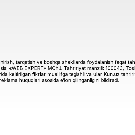
irish, tarqatish va boshqa shakllarda foydalanish faqat tahri
sis: «WEB EXPERT» MChJ. Tahririyat manzili: 100043, Toshk
rida keltirilgan fikrlar muallifga tegishli va ular Kun.uz tahr
eklama huquqlari asosida e‘lon qilinganligini bildiradi.