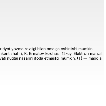
riyat yozma roziligi bilan amalga oshirilishi mumkin.
ent shahri, K. Ermatov ko‘chasi, 12-uy. Elektron manzil:
iriyati nuqtai nazarini ifoda etmasligi mumkin. (T) — maqola