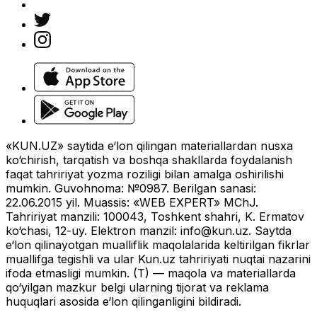
«KUN.UZ» saytida e‘lon qilingan materiallardan nusxa
ko‘chirish, tarqatish va boshqa shakllarda foydalanish
faqat tahririyat yozma roziligi bilan amalga oshirilishi
mumkin. Guvohnoma: №0987. Berilgan sanasi:
22.06.2015 yil. Muassis: «WEB EXPERT» MChJ.
Tahririyat manzili: 100043, Toshkent shahri, K. Ermatov
ko‘chasi, 12-uy. Elektron manzil:
info@kun.uz
. Saytda
e‘lon qilinayotgan mualliflik maqolalarida keltirilgan fikrlar
muallifga tegishli va ular Kun.uz tahririyati nuqtai nazarini
ifoda etmasligi mumkin. (T) — maqola va materiallarda
qo‘yilgan mazkur belgi ularning tijorat va reklama
huquqlari asosida e‘lon qilinganligini bildiradi.