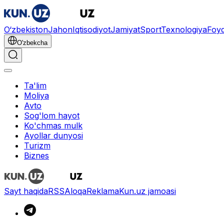
O‘zbekiston
Jahon
Iqtisodiyot
Jamiyat
Sport
Texnologiya
Foyd
O'zbekcha
Ta'lim
Moliya
Avto
Sog'lom hayot
Ko'chmas mulk
Ayollar dunyosi
Turizm
Biznes
Sayt haqida
RSS
Aloqa
Reklama
Kun.uz jamoasi