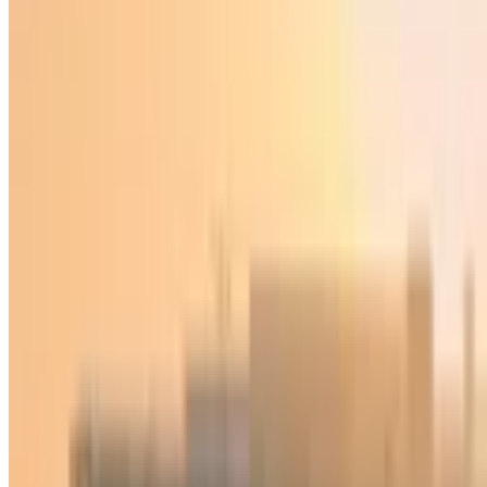
O‘zbekiston
|
03:06 / 02.05.2026