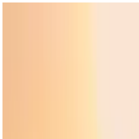
O‘zbekiston
Jahon
Iqtisodiyot
Jamiyat
Sport
Texnologiya
Foyd
O'zbekcha
Ta'lim
Moliya
Avto
Sog'lom hayot
Ko'chmas mulk
Ayollar dunyosi
Turizm
Biznes
O‘zbekcha
Reklama