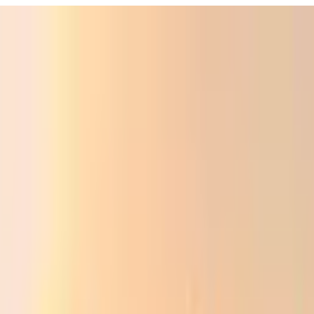
ali
Audio