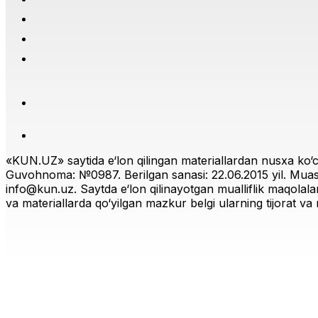
«KUN.UZ» saytida e‘lon qilingan materiallardan nusxa ko‘ch
Guvohnoma: №0987. Berilgan sanasi: 22.06.2015 yil. Muas
info@kun.uz
. Saytda e‘lon qilinayotgan mualliflik maqolala
va materiallarda qo‘yilgan mazkur belgi ularning tijorat va r