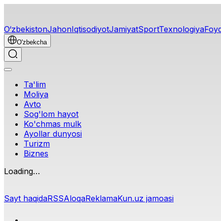
O‘zbekiston
Jahon
Iqtisodiyot
Jamiyat
Sport
Texnologiya
Foyd
O'zbekcha
Ta'lim
Moliya
Avto
Sog'lom hayot
Ko'chmas mulk
Ayollar dunyosi
Turizm
Biznes
Sayt haqida
RSS
Aloqa
Reklama
Kun.uz jamoasi