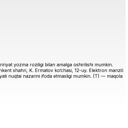
riyat yozma roziligi bilan amalga oshirilishi mumkin.
ent shahri, K. Ermatov ko‘chasi, 12-uy. Elektron manzil:
iriyati nuqtai nazarini ifoda etmasligi mumkin. (T) — maqola