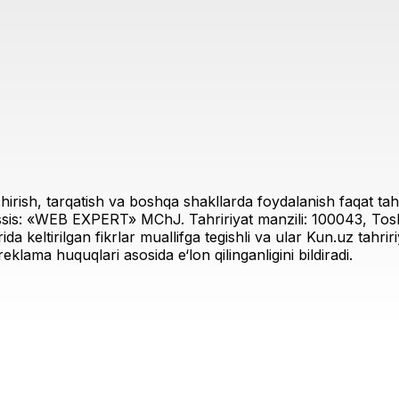
irish, tarqatish va boshqa shakllarda foydalanish faqat tahri
sis: «WEB EXPERT» MChJ. Tahririyat manzili: 100043, Toshk
rida keltirilgan fikrlar muallifga tegishli va ular Kun.uz tahr
eklama huquqlari asosida e‘lon qilinganligini bildiradi.