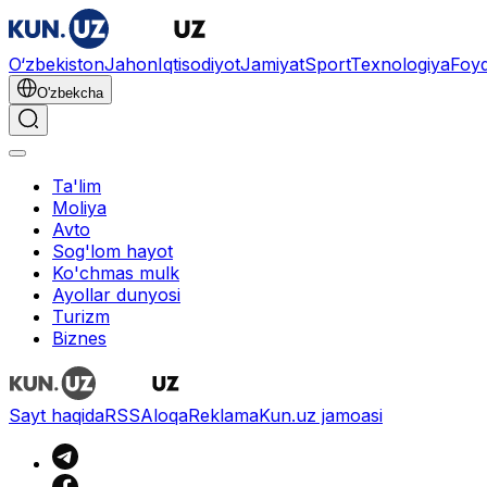
O‘zbekiston
Jahon
Iqtisodiyot
Jamiyat
Sport
Texnologiya
Foyd
O'zbekcha
Ta'lim
Moliya
Avto
Sog'lom hayot
Ko'chmas mulk
Ayollar dunyosi
Turizm
Biznes
Sayt haqida
RSS
Aloqa
Reklama
Kun.uz jamoasi