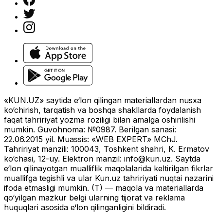
«KUN.UZ» saytida e‘lon qilingan materiallardan nusxa
ko‘chirish, tarqatish va boshqa shakllarda foydalanish
faqat tahririyat yozma roziligi bilan amalga oshirilishi
mumkin. Guvohnoma: №0987. Berilgan sanasi:
22.06.2015 yil. Muassis: «WEB EXPERT» MChJ.
Tahririyat manzili: 100043, Toshkent shahri, K. Ermatov
ko‘chasi, 12-uy. Elektron manzil:
info@kun.uz
. Saytda
e‘lon qilinayotgan mualliflik maqolalarida keltirilgan fikrlar
muallifga tegishli va ular Kun.uz tahririyati nuqtai nazarini
ifoda etmasligi mumkin. (T) — maqola va materiallarda
qo‘yilgan mazkur belgi ularning tijorat va reklama
huquqlari asosida e‘lon qilinganligini bildiradi.