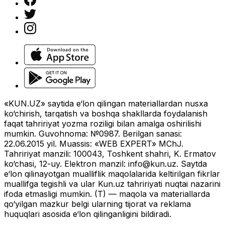
«KUN.UZ» saytida e‘lon qilingan materiallardan nusxa
ko‘chirish, tarqatish va boshqa shakllarda foydalanish
faqat tahririyat yozma roziligi bilan amalga oshirilishi
mumkin. Guvohnoma: №0987. Berilgan sanasi:
22.06.2015 yil. Muassis: «WEB EXPERT» MChJ.
Tahririyat manzili: 100043, Toshkent shahri, K. Ermatov
ko‘chasi, 12-uy. Elektron manzil:
info@kun.uz
. Saytda
e‘lon qilinayotgan mualliflik maqolalarida keltirilgan fikrlar
muallifga tegishli va ular Kun.uz tahririyati nuqtai nazarini
ifoda etmasligi mumkin. (T) — maqola va materiallarda
qo‘yilgan mazkur belgi ularning tijorat va reklama
huquqlari asosida e‘lon qilinganligini bildiradi.