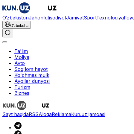
O‘zbekiston
Jahon
Iqtisodiyot
Jamiyat
Sport
Texnologiya
Foyd
O'zbekcha
Ta'lim
Moliya
Avto
Sog'lom hayot
Ko'chmas mulk
Ayollar dunyosi
Turizm
Biznes
Sayt haqida
RSS
Aloqa
Reklama
Kun.uz jamoasi