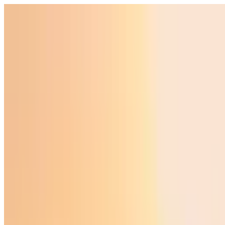
O‘zbekiston
Jahon
Iqtisodiyot
Jamiyat
Sport
Texnologiya
Foyd
O'zbekcha
Ta'lim
Moliya
Avto
Sog'lom hayot
Ko'chmas mulk
Ayollar dunyosi
Turizm
Biznes
O‘zbekcha
Reklama