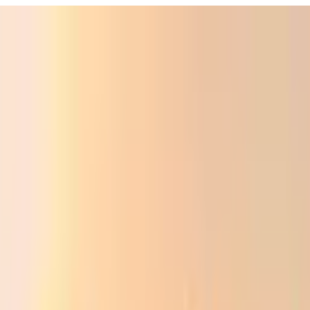
ali
Audio