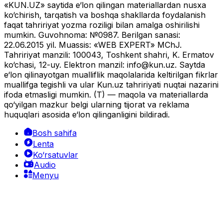
«KUN.UZ» saytida e‘lon qilingan materiallardan nusxa
ko‘chirish, tarqatish va boshqa shakllarda foydalanish
faqat tahririyat yozma roziligi bilan amalga oshirilishi
mumkin. Guvohnoma: №0987. Berilgan sanasi:
22.06.2015 yil. Muassis: «WEB EXPERT» MChJ.
Tahririyat manzili: 100043, Toshkent shahri, K. Ermatov
ko‘chasi, 12-uy. Elektron manzil:
info@kun.uz
. Saytda
e‘lon qilinayotgan mualliflik maqolalarida keltirilgan fikrlar
muallifga tegishli va ular Kun.uz tahririyati nuqtai nazarini
ifoda etmasligi mumkin. (T) — maqola va materiallarda
qo‘yilgan mazkur belgi ularning tijorat va reklama
huquqlari asosida e‘lon qilinganligini bildiradi.
Bosh sahifa
Lenta
Ko‘rsatuvlar
Audio
Menyu