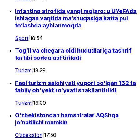
Infantino atrofida yangi mojaro: u UYeFAda
ishlagan vaqtida ma’shuqasiga katta pul
to‘lashda ayblanmoqda
Sport
|
18:54
Tog‘li va chegara oldi hududlariga tashrif
tartibi soddalashtiriladi
Turizm
|
18:29
Faol turizm salohiyati yuqori bo‘lgan 162 ta
tabiiy ob’yekt ro‘yxati shakllantirildi
Turizm
|
18:09
O‘zbekistondan hamshiralar AQShga
jo‘natilishi mumkin
O‘zbekiston
|
17:50