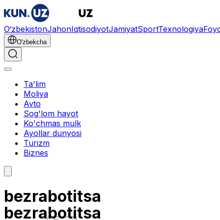
O‘zbekiston
Jahon
Iqtisodiyot
Jamiyat
Sport
Texnologiya
Foyd
O'zbekcha
Ta'lim
Moliya
Avto
Sog'lom hayot
Ko'chmas mulk
Ayollar dunyosi
Turizm
Biznes
bezrabotitsa
bezrabotitsa