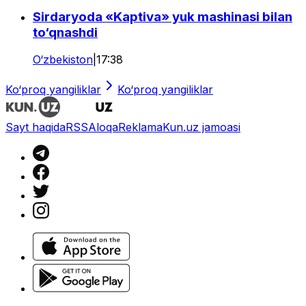
Sirdaryoda «Kaptiva» yuk mashinasi bilan
to‘qnashdi
O‘zbekiston
|
17:38
Ko‘proq yangiliklar
Ko‘proq yangiliklar
Sayt haqida
RSS
Aloqa
Reklama
Kun.uz jamoasi