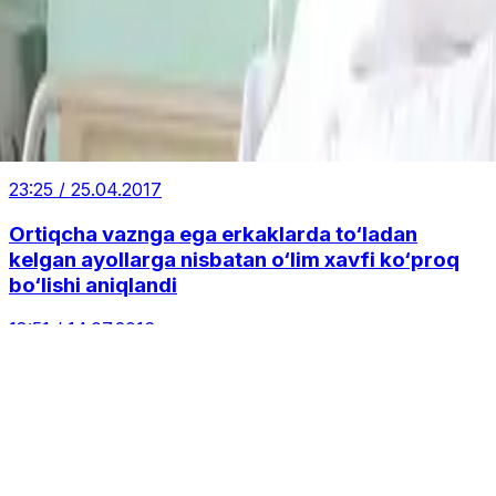
Erkaklar va ayollar: ozish kim uchun osonroq
kechadi?
01:41 / 15.10.2018
"Dunyodagi eng og‘ir vaznli ayol"ning opasi
shifokorlarni yolg‘on gapirishda aybladi
23:25 / 25.04.2017
Ortiqcha vaznga ega erkaklarda to‘ladan
kelgan ayollarga nisbatan o‘lim xavfi ko‘proq
bo‘lishi aniqlandi
18:51 / 14.07.2016
13:30 / 02.11.2024
Avtotransportning vazni va hajmi ustidan
nazorat xususiy sektorga o‘tkaziladi
12:33 / 03.01.2024