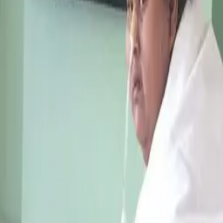
O‘zbekcha
Avtotransportning vazni va hajmi ustidan
nazorat xususiy sektorga o‘tkaziladi
13:30 / 02.11.2024
Ortiqcha vaznga ega aholi ulushini 50 foizga
kamaytirish rejalashtirilmoqda
12:33 / 03.01.2024
Rossiyalik aktyor 100 kg vazn tashlagach tanib
bo‘lmas darajada o‘zgardi
03:13 / 29.08.2019
Vaznni tezroq tashlashda nima yordam berishi
ma'lum qilindi
01:01 / 06.11.2018