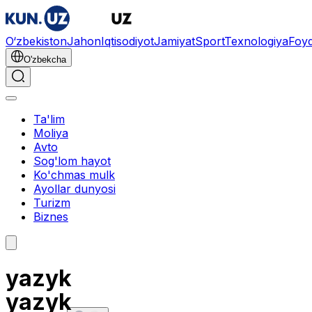
O‘zbekiston
Jahon
Iqtisodiyot
Jamiyat
Sport
Texnologiya
Foyd
O'zbekcha
Ta'lim
Moliya
Avto
Sog'lom hayot
Ko'chmas mulk
Ayollar dunyosi
Turizm
Biznes
yazyk
yazyk