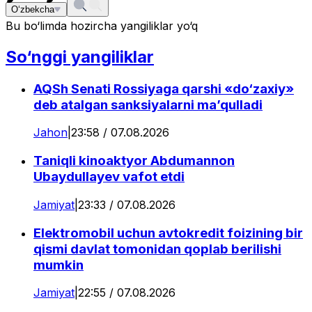
O‘zbekcha
Bu bo‘limda hozircha yangiliklar yo‘q
So‘nggi yangiliklar
AQSh Senati Rossiyaga qarshi «do‘zaxiy»
deb atalgan sanksiyalarni ma’qulladi
Jahon
|
23:58 / 07.08.2026
Taniqli kinoaktyor Abdumannon
Ubaydullayev vafot etdi
Jamiyat
|
23:33 / 07.08.2026
Elektromobil uchun avtokredit foizining bir
qismi davlat tomonidan qoplab berilishi
mumkin
Jamiyat
|
22:55 / 07.08.2026