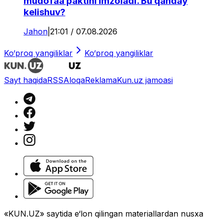
mudofaa paktini imzoladi. Bu qanday
kelishuv?
Jahon
|
21:01 / 07.08.2026
Ko‘proq yangiliklar
Ko‘proq yangiliklar
Sayt haqida
RSS
Aloqa
Reklama
Kun.uz jamoasi
«KUN.UZ» saytida e‘lon qilingan materiallardan nusxa