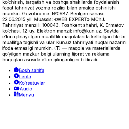
ko‘chirish, tarqatish va boshqa shakllarda foydalanish
faqat tahririyat yozma roziligi bilan amalga oshirilishi
mumkin. Guvohnoma: №0987. Berilgan sanasi:
22.06.2015 yil. Muassis: «WEB EXPERT» MChJ.
Tahririyat manzili: 100043, Toshkent shahri, K. Ermatov
ko‘chasi, 12-uy. Elektron manzil:
info@kun.uz
. Saytda
e‘lon qilinayotgan mualliflik maqolalarida keltirilgan fikrlar
muallifga tegishli va ular Kun.uz tahririyati nuqtai nazarini
ifoda etmasligi mumkin. (T) — maqola va materiallarda
qo‘yilgan mazkur belgi ularning tijorat va reklama
huquqlari asosida e‘lon qilinganligini bildiradi.
Bosh sahifa
Lenta
Ko‘rsatuvlar
Audio
Menyu