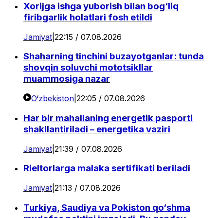
Xorijga ishga yuborish bilan bog‘liq
firibgarlik holatlari fosh etildi
Jamiyat
|
22:15 / 07.08.2026
Shaharning tinchini buzayotganlar: tunda
shovqin soluvchi mototsikllar
muammosiga nazar
O‘zbekiston
|
22:05 / 07.08.2026
Har bir mahallaning energetik pasporti
shakllantiriladi – energetika vaziri
Jamiyat
|
21:39 / 07.08.2026
Rieltorlarga malaka sertifikati beriladi
Jamiyat
|
21:13 / 07.08.2026
Turkiya, Saudiya va Pokiston qo‘shma