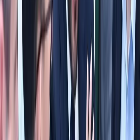
Последние новости
За июль из Москвы вернули на родину
597 узбекистанцев
Узбекистан
|
19:12 / 06.08.2026
В Узбекистане проводятся работы по
повышению энергоэффективности
Узбекистан
|
17:51 / 06.08.2026
Хокимият Ташкента проверил
обращения дольщиков ЖК «ORIGINAL
LYUKS SERVIS»
Узбекистан
|
16:57 / 06.08.2026
Выявлены уклонявшиеся от налогов
плательщики и не доначислившие