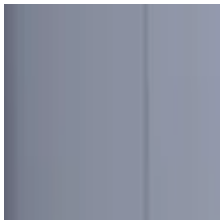
Узбекистан
Мир
Общество
Спорт
Полезное
Бизнес
Ауди
Русский
Русский
Реклама
Узбекистан
|
22:45 / 21.03.2025