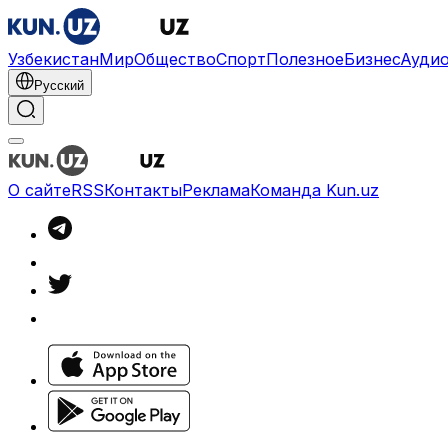
Узбекистан
Мир
Общество
Спорт
Полезное
Бизнес
Ауди
Русский
О сайте
RSS
Контакты
Реклама
Команда Kun.uz